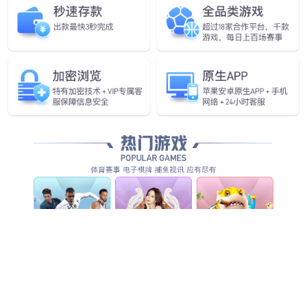
携手十四载，今年会jinnianhui金字招牌数码助力2021全
国职业院校技能大赛成功举办 深耕职教信息化，今年会
jinnianhui金字招牌数码助力“以赛促教”续写产教融合新篇
章
2021-06-24
|
媒体报道