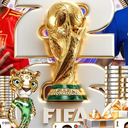
DCN
服务
生态合作
行业应用
认证培训
联系我们
服务与支持
ISV软件兼容性
金融
重点赛事
加入我们
服务产品
合作伙伴信息
运营商
校企合作
公司通联
文档
分销业务咨询
互联网
人才认证
工具
总裁信箱
能源
课程培训
自助服务
政企
认证及报告
科教医疗