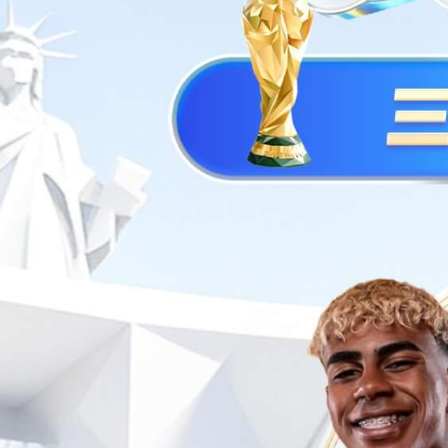
jinnianhui 
jinnianhui 
jinnianhui 
jinnianhui 