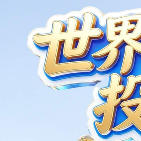
数据计算产品
终端产品
jinnian
商用台式机
商用笔记本
jinnianhui 