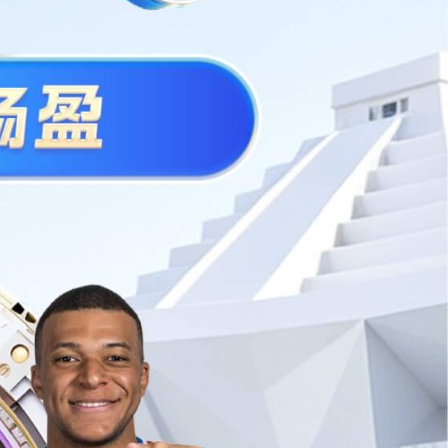
anhui D50F 商用台式机
anhui F500 商用台式机
anhui D915 商用台式机