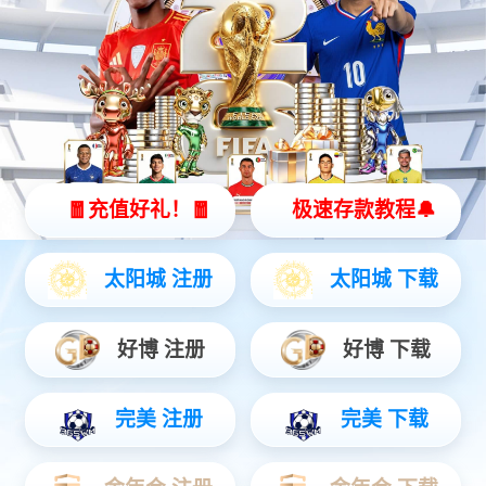
亿元，双方通力合作发展产业经济，建设研发基地、软件适配中
心、产业生态整合云样板工程，打造从CPU、主板、服务器、数
据库软件开发的生态体系，围绕政务、医疗、教育等行业提供安全可靠
的海量存储、计算、大数据服务。
2022年，持续深化行业拓展，围绕“智算”完善AI产品体系，全年实现收
入19.7亿元，同比增长76%。今年会jinnianhui金字招牌数码信创业务集
团取得的成绩在行业中获得广泛认可：名列中国信创服务器企业排
行第九名、信创PC企业排行榜第八名，以及2022年中国信创产业
竞争力研究报告60强的前列。
2023年，为整合优势资源、实现更大突破，将华为企业业务与
今年会jinnianhui金字招牌数码信创业务进行融合，全面强化整体服
务、营销、售前等能力，开启新征程。
2019
11/18