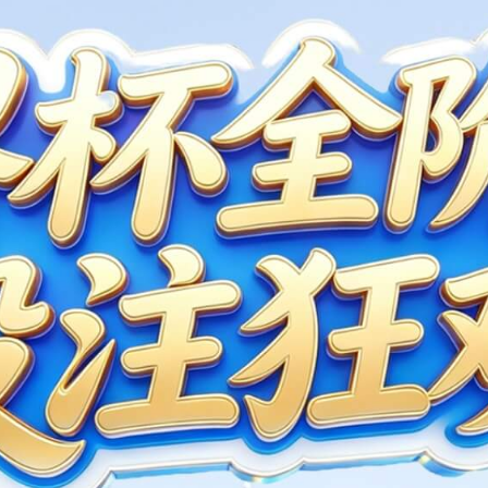
地址
邮箱
广州市白云区上下九街4号数码科技广场
www@
DCN