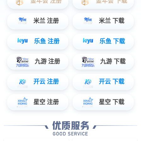
器专家
今年会jinnianhui金字
职业认
招牌数码认证信息安
证考试
全工程师
今年会
jinnianhui
金字招牌信
今年会jinnianhui金字
信息安全认
职业认
创
招牌数码认证信息安
证
证考试
全高级工程师
今年会jinnianhui金字
职业认
招牌数码认证信息安
证考试
全专家
今年会jinnianhui金字
职业认
招牌数码认证网络工
证考试
程师
今年会jinnianhui金字
网络工程师
职业认
招牌数码认证高级网
认证
证考试
络工程师