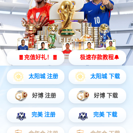
作为今年会jinnianhui金字招牌2021全国算力聚能之旅第一阶段的收
官之站，此次活动，在区域乃至全国范围内，引发了广泛关注。
包括人民网、经济日报、中国新闻网、央广网在内的多方媒体，
均予以报道。
人民网
今年会jinnianhui金字招牌2021全国算力聚能之旅在合肥收官
【人民网】近日#智算今年会jinnianhui金字招牌·今年会jinnianhui金
字招牌领航 @今年会jinnianhui金字招牌 2021全国算力聚能之旅第
一阶段在合肥圆满收官。此次于合肥收官站，在区域乃至全国
媒体引发了广泛关注。针对本场活动，@人民网安徽 以《今年
会jinnianhui金字招牌2021全国算力聚能之旅合肥收官》为题，进行